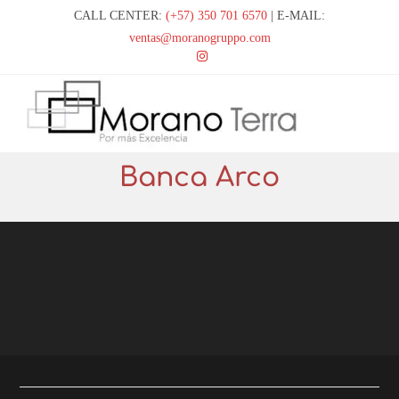
CALL CENTER:
(+57) 350 701 6570
| E-MAIL:
ventas@moranogruppo.com
Banca Arco