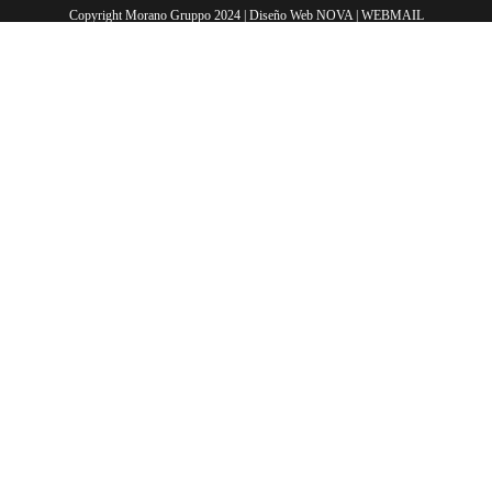
Copyright Morano Gruppo 2024 | Diseño Web
NOVA
|
WEBMAIL