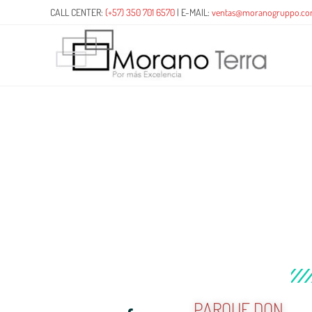
CALL CENTER:
(+57) 350 701 6570
| E-MAIL:
ventas@moranogruppo.c
PARQUE DON